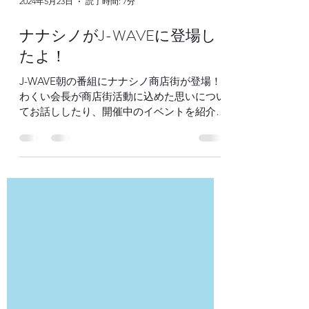
2024年5月23日
読了時間: 7分
ナナシノがJ-WAVEに登場し
たよ！
J-WAVE朝の番組にナナシノ商店街が登場！
わくい会長が商店街活動に込めた思いについ
てお話ししたり、開催中のイベントを紹介し
たりしています。なんと「ナナシノ商店街の
うた」まで流れてしまうサプライズつき！当
日のオンエアのようすを採録したので聴けた
人も聴けなかった人もぜひチェックを！